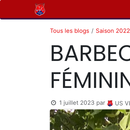
Se rendre au contenu
Accueil
Le Club
Équipes
Tous les blogs
Saison 202
BARBEC
FÉMINI
1 juillet 2023
par
US V